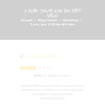
3 JUIN: JOUR 3/20 DU DÉFI
VÉLO
Accueil
Blog Classic
Nouvelles
3 juin: jour 3/20 du défi vélo
0
0
4 JUIN 2021
Météo:
18 degrés et pluvieux
Sébastien Marois a tout de même pris son vélo et a
pédalé 102 km. Il s’est fait un circuit en prévoyant
des endroits où pouvoir s’abriter
occasionnellement !