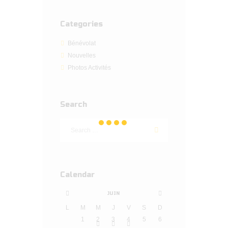
Categories
Bénévolat
Nouvelles
Photos Activités
Search
Calendar
JUIN
L
M
M
J
V
S
D
1
2
3
4
5
6