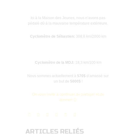
Ici à la Maison des Jeunes, nous n’avons pas
pédalé dû à la mauvaise température extérieure.
Cyclomètre de Sébastien:
308,6 km/2000 km
Cyclomètre de la MDJ:
18,3 km/100 km
Nous sommes actuellement à
570$
d’amassé sur
un but de
5000$
!
On vous invite à continuer de partager et de
donner! 🙂
ARTICLES RELIÉS