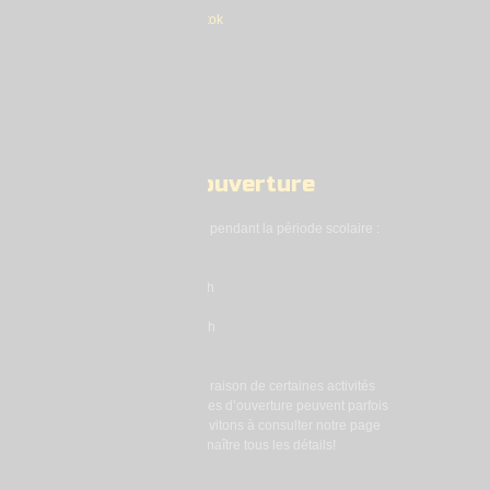
Heures d’ouverture
Heures d’ouverture pendant la période scolaire :
Lundi : 18h à 21h
Mardi : 18h à 21h
Mercredi : 18h à 21h
Jeudi : 18h à 21h
Vendredi : 16h à 22h
Samedi : 14h à 22h
Dimanche : Fermé
Prendre note qu’en raison de certaines activités
spéciales, nos heures d’ouverture peuvent parfois
varier. Nous vous invitons à consulter notre page
Facebook pour connaître tous les détails!