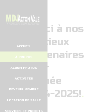
Merci à nos
précieux
ACCUEIL
partenaires
À PROPOS
pour
ALBUM PHOTOS
l’année
ACTIVITÉS
DEVENIR MEMBRE
2024-2025!
LOCATION DE SALLE
SERVICES ET PROJETS