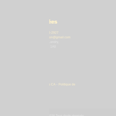
Coordonnées
Téléphone:
450 546-2927
Courriel:
Infomdjacton@gmail.com
Adresse: 1400 rue Landry,
Acton Vale, Qc, J0H 1A0
Politique de cookies CA
–
Politique de
confidentialité
MDJ Acton Vale © 2026 Tous droits réservés.