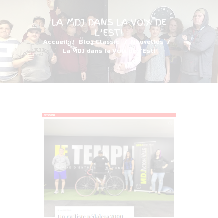
LA MDJ DANS LA VOIX DE
L’EST!
Accueil
Blog Classic
Nouvelles
La MDJ dans la Voix de l’Est!