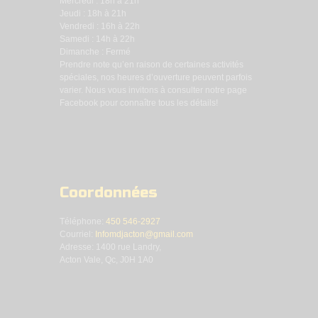
Mercredi : 18h à 21h
Jeudi : 18h à 21h
Vendredi : 16h à 22h
Samedi : 14h à 22h
Dimanche : Fermé
Prendre note qu’en raison de certaines activités
spéciales, nos heures d’ouverture peuvent parfois
varier. Nous vous invitons à consulter notre page
Facebook pour connaître tous les détails!
Coordonnées
Téléphone:
450 546-2927
Courriel:
Infomdjacton@gmail.com
Adresse: 1400 rue Landry,
Acton Vale, Qc, J0H 1A0