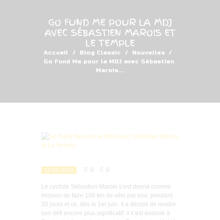
GO FUND ME POUR LA MDJ
AVEC SÉBASTIEN MAROIS ET
LE TEMPLE
Accueil
Blog Classic
Nouvelles
Go Fund Me pour la MDJ avec Sébastien 
Marois...
0
0
12 MAI 2021
Le cycliste Sébastien Marois s’est donné comme
mission de faire 100 km de vélo par jour, pendant
20 jours et ce, dès le 1er juin. Il a décidé de rendre
son défi encore plus significatif: il s’est associé à