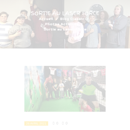
SORTIE AU LASER FORCE
Accueil
Blog Classic
Photos Activités
Sortie au Laser Force
0
0
26 AVRIL 2021