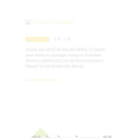
0
0
14 JUIN 2021
11 juin: jour 11/20 du défi vélo Météo: 21 degrés
avec quelques passages nuageux Sebastien
Marois a pédalé 101,2 km de Bromont jusqu’à
Magog! Ici à la Maison des Jeunes,
LIRE LA SUITE