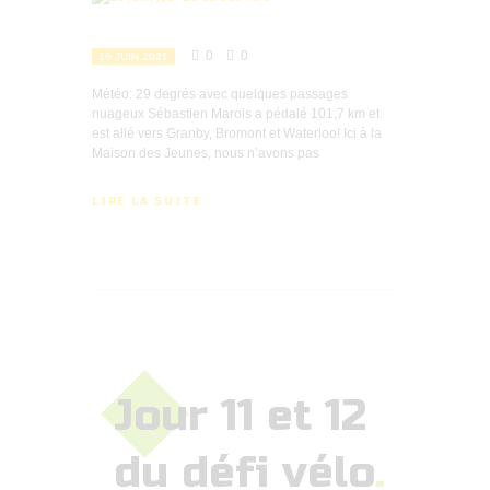
0
0
16 JUIN 2021
Météo: 29 degrés avec quelques passages
nuageux Sébastien Marois a pédalé 101,7 km et
est allé vers Granby, Bromont et Waterloo! Ici à la
Maison des Jeunes, nous n’avons pas
LIRE LA SUITE
Jour 11 et 12
du défi vélo