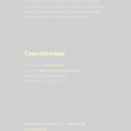
Prendre note qu’en raison de certaines activités
spéciales, nos heures d’ouverture peuvent parfois
varier. Nous vous invitons à consulter notre page
Facebook pour connaître tous les détails!
Coordonnées
Téléphone:
450 546-2927
Courriel:
Infomdjacton@gmail.com
Adresse: 1400 rue Landry,
Acton Vale, Qc, J0H 1A0
Politique de cookies CA
–
Politique de
confidentialité