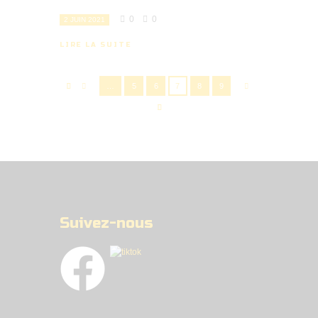
0
0
2 JUIN 2021
LIRE LA SUITE
…
5
6
7
8
9
Suivez-nous