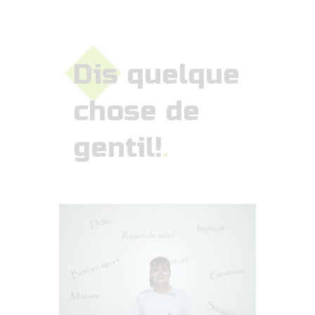
Dis quelque
chose de
gentil!