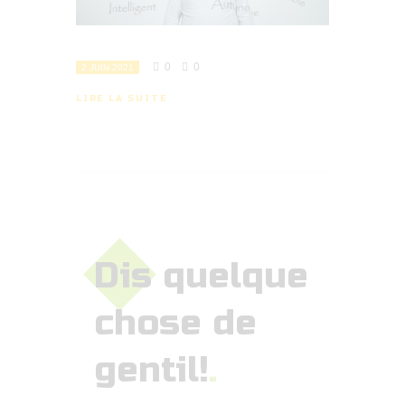
0
0
2 JUIN 2021
LIRE LA SUITE
Dis quelque
chose de
gentil!